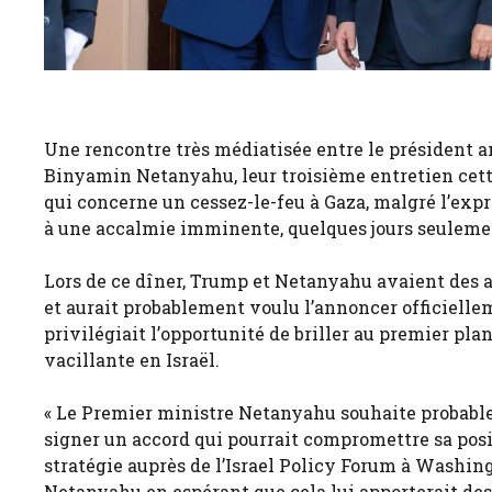
Une rencontre très médiatisée entre le président a
Binyamin Netanyahu, leur troisième entretien cett
qui concerne un cessez-le-feu à Gaza, malgré l’exp
à une accalmie imminente, quelques jours seuleme
Lors de ce dîner, Trump et Netanyahu avaient des a
et aurait probablement voulu l’annoncer officielle
privilégiait l’opportunité de briller au premier plan
vacillante en Israël.
« Le Premier ministre Netanyahu souhaite probable
signer un accord qui pourrait compromettre sa posit
stratégie auprès de l’Israel Policy Forum à Washi
Netanyahu en espérant que cela lui apporterait des b