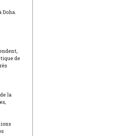
à Doha.
endent,
itique de
rès
de la
es,
tions
es