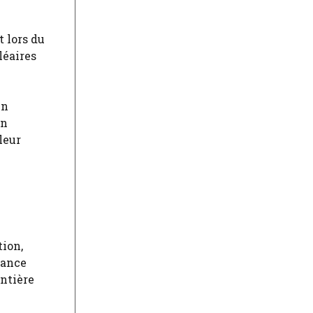
t lors du
léaires
en
on
leur
tion,
dance
entière