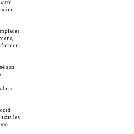
uatre
icaine.
remplacer
niens,
nsformer
sé son
e
é
ahu ».
ccord
 tous les
irme