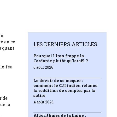
en
te en ce
LES DERNIERS ARTICLES
s quant
Pourquoi l’Iran frappe la
Jordanie plutôt qu’Israël ?
le-feu
6 août 2026
Le devoir de se moquer :
comment le CJI indien relance
la reddition de comptes par la
satire
r de
4 août 2026
de la
Algorithmes de la haine :
.