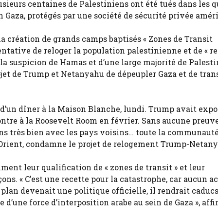
lusieurs centaines de Palestiniens ont été tués dans les q
en Gaza, protégés par une société de sécurité privée amér
 la création de grands camps baptisés « Zones de Transit
entative de reloger la population palestinienne et de « 
 la suspicion de Hamas et d’une large majorité de Palesti
rojet de Trump et Netanyahu de dépeupler Gaza et de tra
 d’un dîner à la Maison Blanche, lundi. Trump avait expo
ontre à la Roosevelt Room en février. Sans aucune preuv
ons très bien avec les pays voisins… toute la communaut
-Orient, condamne le projet de relogement Trump-Netany
ent leur qualification de « zones de transit » et leur
ons. « C’est une recette pour la catastrophe, car aucun a
plan devenait une politique officielle, il rendrait caducs
e d’une force d’interposition arabe au sein de Gaza », aff