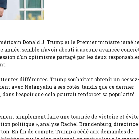
méricain Donald J. Trump et le Premier ministre israéli
e année, semble n’avoir abouti à aucune avancée concrè
ression d’un optimisme partagé par les deux responsable
nt.
ttentes différentes. Trump souhaitait obtenir un cessez-
ment avec Netanyahu à ses côtés, tandis que ce dernier
, dans l’espoir que cela pourrait renforcer sa popularité
ment simplement faire une tournée de victoire et évite
ion politique », analyse Rachel Brandenburg, directrice 
ngton. En fin de compte, Trump a cédé aux demandes de
énéfices sur le plan national, en particulier à la maison