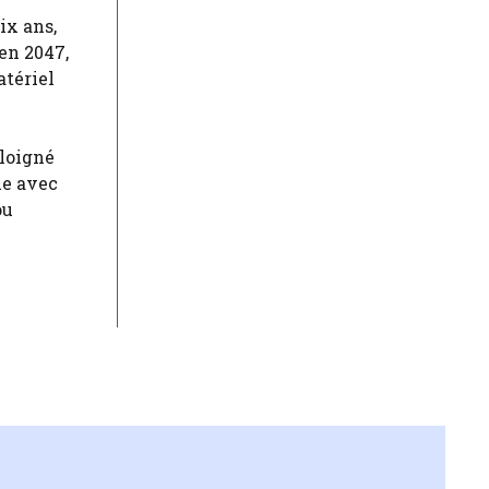
ix ans,
en 2047,
atériel
éloigné
ue avec
ou