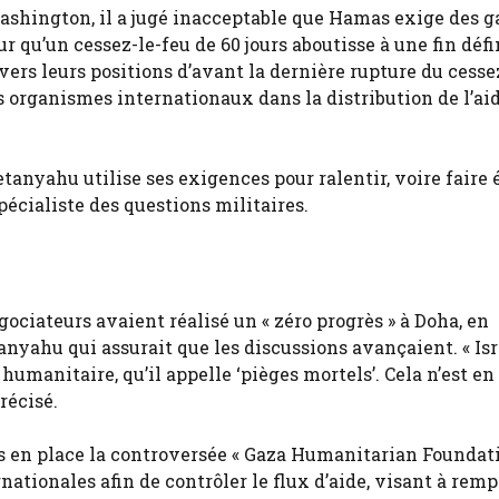
shington, il a jugé inacceptable que Hamas exige des g
ur qu’un cessez-le-feu de 60 jours aboutisse à une fin déf
 vers leurs positions d’avant la dernière rupture du cesse
es organismes internationaux dans la distribution de l’ai
anyahu utilise ses exigences pour ralentir, voire faire 
pécialiste des questions militaires.
ciateurs avaient réalisé un « zéro progrès » à Doha, en
anyahu qui assurait que les discussions avançai­ent. « Isr
 humanitaire, qu’il appelle ‘pièges mortels’. Cela n’est e
récisé.
mis en place la controversée « Gaza Humanitarian Foundat
ationales afin de contrôler le flux d’aide, visant à remp