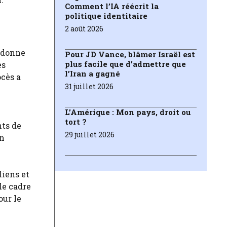
Comment l’IA réécrit la
politique identitaire
2 août 2026
andonne
Pour JD Vance, blâmer Israël est
plus facile que d’admettre que
es
l’Iran a gagné
ocès a
31 juillet 2026
L’Amérique : Mon pays, droit ou
tort ?
nts de
29 juillet 2026
en
liens et
le cadre
our le