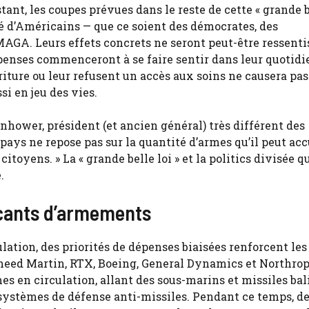
stant, les coupes prévues dans le reste de cette « grande b
é d’Américains — que ce soient des démocrates, des
GA. Leurs effets concrets ne seront peut-être ressenti
penses commenceront à se faire sentir dans leur quotidi
riture ou leur refusent un accès aux soins ne causera pas
i en jeu des vies.
enhower, président (et ancien général) très différent des
n pays ne repose pas sur la quantité d’armes qu’il peut ac
citoyens. » La « grande belle loi » et la politics divisée q
.
ricants d’armements
lation, des priorités de dépenses biaisées renforcent les
heed Martin, RTX, Boeing, General Dynamics et Northro
 en circulation, allant des sous-marins et missiles bal
systèmes de défense anti-missiles. Pendant ce temps, d