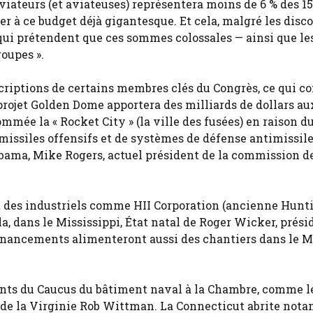
aviateurs (et aviateuses) représentera moins de 6 % des 1
ter à ce budget déjà gigantesque. Et cela, malgré les disc
ui prétendent que ces sommes colossales — ainsi que les
roupes ».
criptions de certains membres clés du Congrès, ce qui co
projet Golden Dome apportera des milliards de dollars au
mmée la « Rocket City » (la ville des fusées) en raison d
missiles offensifs et de systèmes de défense antimissile
abama, Mike Rogers, actuel président de la commission d
t des industriels comme HII Corporation (ancienne Hunt
a, dans le Mississippi, État natal de Roger Wicker, prési
inancements alimenteront aussi des chantiers dans le Ma
nts du Caucus du bâtiment naval à la Chambre, comme l
i de la Virginie Rob Wittman. La Connecticut abrite no