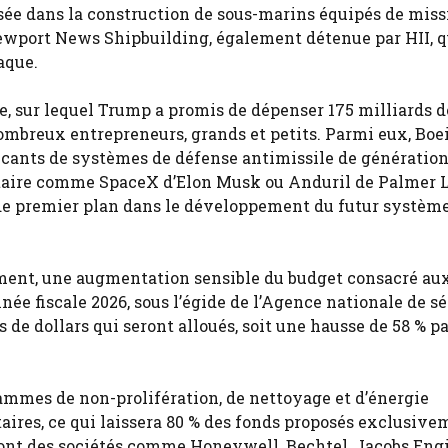
isée dans la construction de sous-marins équipés de miss
 Newport News Shipbuilding, également détenue par HII, q
aque.
, sur lequel Trump a promis de dépenser 175 milliards d
 nombreux entrepreneurs, grands et petits. Parmi eux, Boe
icants de systèmes de défense antimissile de génératio
ilitaire comme SpaceX d’Elon Musk ou Anduril de Palmer 
 de premier plan dans le développement du futur système
mement, une augmentation sensible du budget consacré au
née fiscale 2026, sous l’égide de l’Agence nationale de sé
 de dollars qui seront alloués, soit une hausse de 58 % p
ammes de non-prolifération, de nettoyage et d’énergie
ires, ce qui laissera 80 % des fonds proposés exclusive
ront des sociétés comme Honeywell, Bechtel, Jacobs Eng