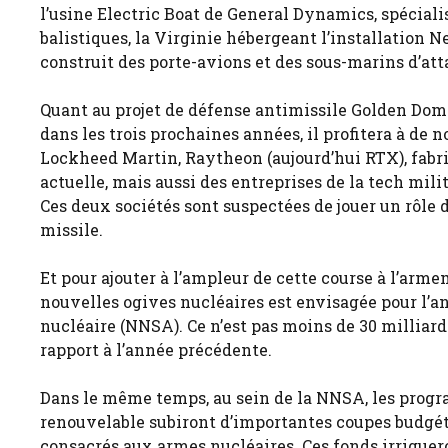
l’usine Electric Boat de General Dynamics, spécial
balistiques, la Virginie hébergeant l’installation
construit des porte-avions et des sous-marins d’att
Quant au projet de défense antimissile Golden Dome
dans les trois prochaines années, il profitera à de
Lockheed Martin, Raytheon (aujourd’hui RTX), fabr
actuelle, mais aussi des entreprises de la tech m
Ces deux sociétés sont suspectées de jouer un rôle
missile.
Et pour ajouter à l’ampleur de cette course à l’ar
nouvelles ogives nucléaires est envisagée pour l’an
nucléaire (NNSA). Ce n’est pas moins de 30 milliards
rapport à l’année précédente.
Dans le même temps, au sein de la NNSA, les progr
renouvelable subiront d’importantes coupes budgéta
consacrés aux armes nucléaires. Ces fonds irrigue