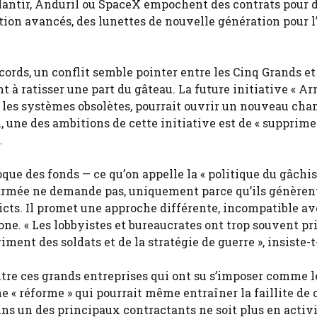
antir, Anduril ou SpaceX empochent des contrats pour 
ion avancés, des lunettes de nouvelle génération pour l
ords, un conflit semble pointer entre les Cinq Grands et
t à ratisser une part du gâteau. La future initiative « A
er les systèmes obsolètes, pourrait ouvrir un nouveau ch
l, une des ambitions de cette initiative est de « supprime
.
que des fonds — ce qu’on appelle la « politique du gâchis »
’armée ne demande pas, uniquement parce qu’ils génèren
icts. Il promet une approche différente, incompatible av
ne. « Les lobbyistes et bureaucrates ont trop souvent pri
ment des soldats et de la stratégie de guerre », insiste-t-
ntre ces grands entreprises qui ont su s’imposer comme l
ne « réforme » qui pourrait même entraîner la faillite de 
oins un des principaux contractants ne soit plus en activi