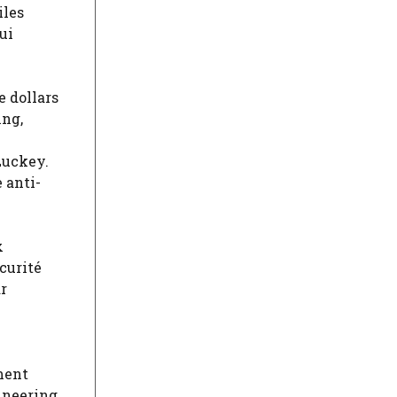
iles
ui
e dollars
ing,
n
Luckey.
 anti-
x
curité
ar
ment
ineering