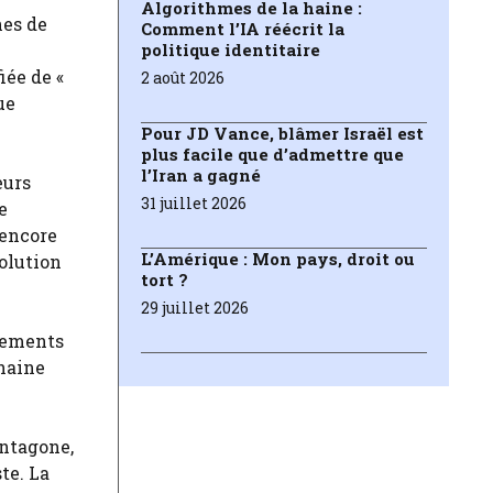
Algorithmes de la haine :
nes de
Comment l’IA réécrit la
politique identitaire
iée de «
2 août 2026
ue
Pour JD Vance, blâmer Israël est
plus facile que d’admettre que
l’Iran a gagné
eurs
31 juillet 2026
e
 encore
L’Amérique : Mon pays, droit ou
solution
tort ?
29 juillet 2026
ssements
chaine
ntagone,
te. La