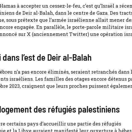
 Hamas à accepter un cessez-le-feu, c’est qu’Israël a ré
niens de Deir al-Balah, dans le centre de Gaza. Des tract
ne, sous prétexte que l’armée israélienne allait mener de
encore engagée. En parallèle, le porte-parole militaire isr
 annoncé sur X (anciennement Twitter) une opération isr
dans l’est de Deir al-Balah
reu n’a pas encore éliminés, seraient retranchés dans l
nts israéliens. Les familles des otages encore détenus pa
tobre 2023, craignent que leurs proches puissent égaleme
logement des réfugiés palestiniens
cre certains pays d’accueillir une partie des réfugiés
opie et la Libye auraient manifesté leur ouverture à hébe