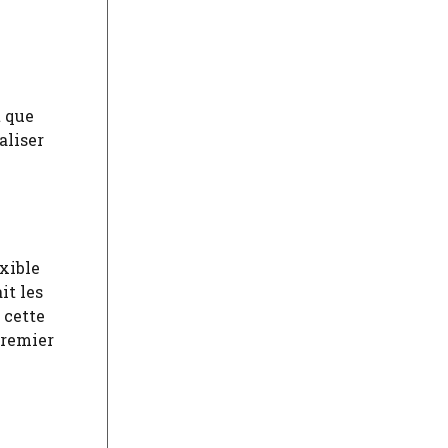
t que
aliser
xible
it les
 cette
Premier