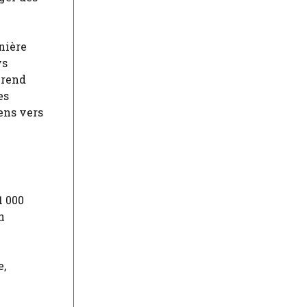
nière
ys
érend
es
ens vers
1 000
n
e,