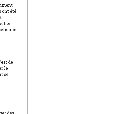
cemment
s ont été
s
aélien
aélienne
’est de
r le
nt se
rger des