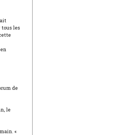
ait
 tous les
cette
 en
forum de
n, le
emain. «