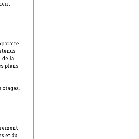
ement
mporaire
détenus
 de la
es plans
s otages,
airement
es et du