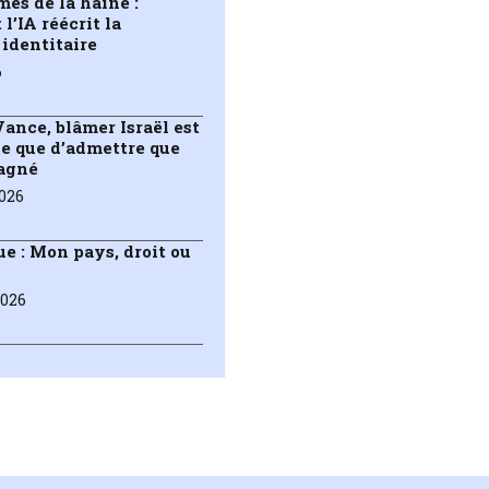
es de la haine :
’IA réécrit la
 identitaire
6
ance, blâmer Israël est
le que d’admettre que
gagné
2026
e : Mon pays, droit ou
2026