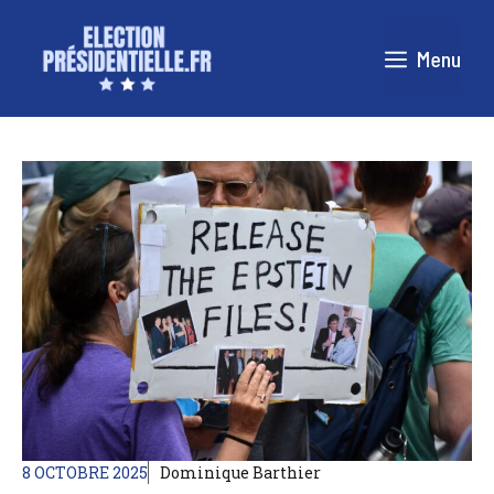
Aller
au
Menu
contenu
8 OCTOBRE 2025
Dominique Barthier