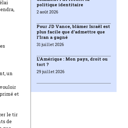
élai
politique identitaire
iendra,
2 août 2026
Pour JD Vance, blâmer Israël est
plus facile que d’admettre que
l’Iran a gagné
31 juillet 2026
les
L’Amérique : Mon pays, droit ou
tort ?
29 juillet 2026
nt, un
vouloir
pprimé et
r le tir
nts de