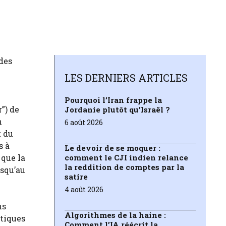
des
LES DERNIERS ARTICLES
Pourquoi l’Iran frappe la
”) de
Jordanie plutôt qu’Israël ?
n
6 août 2026
t du
s à
Le devoir de se moquer :
 que la
comment le CJI indien relance
la reddition de comptes par la
usqu’au
satire
4 août 2026
ns
Algorithmes de la haine :
itiques
Comment l’IA réécrit la