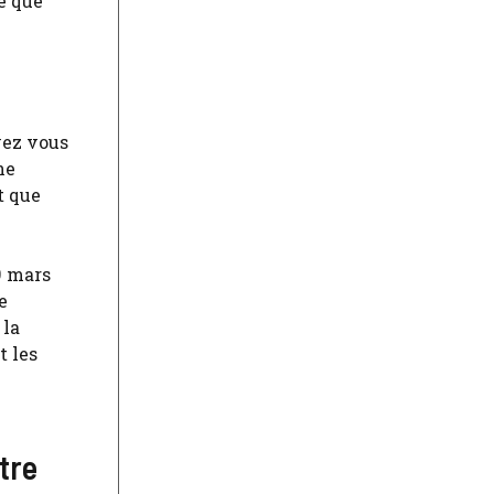
e que
vez vous
ne
t que
9 mars
e
 la
t les
tre