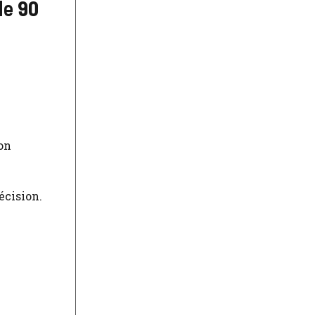
de
90
on
écision.