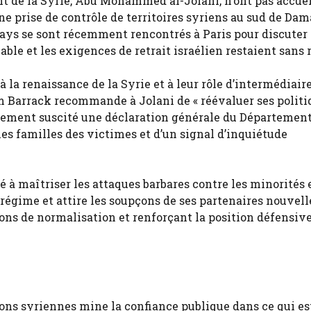
ent de la Syrie, Abu Mohammed al-Jolani, n’ont pas accuei
prise de contrôle de territoires syriens au sud de Dam
pays se sont récemment rencontrés à Paris pour discuter 
able et les exigences de retrait israélien restaient sans 
à la renaissance de la Syrie et à leur rôle d’intermédiair
Tom Barrack recommande à Jolani de « réévaluer ses politi
alement suscité une déclaration générale du Département
es familles des victimes et d’un signal d’inquiétude
té à maîtriser les attaques barbares contre les minorités 
régime et attire les soupçons de ses partenaires nouve
ions de normalisation et renforçant la position défensive
tions syriennes mine la confiance publique dans ce qui es