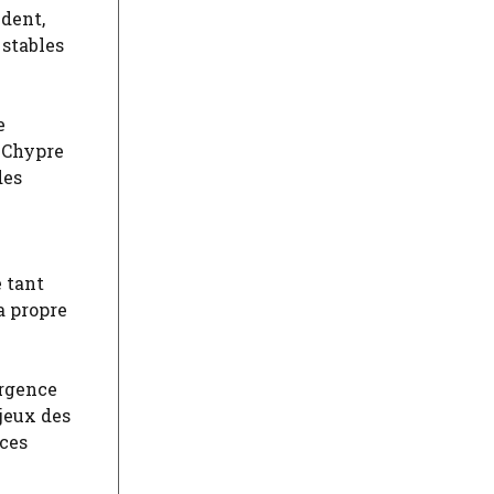
ident,
 stables
e
t Chypre
des
 tant
a propre
ergence
 jeux des
 ces