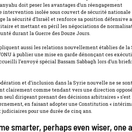
etanyahu doit peser les avantages d’un réengagement
 intervention isolée sous couvert de sécurité nationale d
e la sécurité d’Israël et renforce sa position défensive 
litaire et mettant en péril les négociations de normalisa
runté durant la Guerre des Douze Jours.
liquent aussi les relations nouvellement établies de la 
t l’ONU à publier une mise en garde dénonçant ces exécut
cueilli l’envoyé spécial Bassam Sabbagh lors d’un brief
ération et d’inclusion dans la Syrie nouvelle ne se son
nt clairement comme tendant vers une direction opposée
seul dirigeant prenant des décisions arbitraires » s’est
uvernement, en faisant adopter une Constitution « intérima
t judiciaires pour une durée de cinq ans.
e smarter, perhaps even wiser, one a