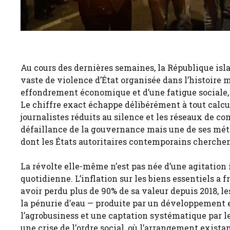
Au cours des dernières semaines, la République islam
vaste de violence d’État organisée dans l’histoire
effondrement économique et d’une fatigue sociale, l
Le chiffre exact échappe délibérément à tout calcul
journalistes réduits au silence et les réseaux de c
défaillance de la gouvernance mais une de ses mét
dont les États autoritaires contemporains cherchent
La révolte elle-même n’est pas née d’une agitation
quotidienne. L’inflation sur les biens essentiels a f
avoir perdu plus de 90% de sa valeur depuis 2018, l
la pénurie d’eau — produite par un développement ex
l’agrobusiness et une captation systématique par les
une crise de l’ordre social, où l’arrangement exista