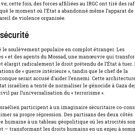
; cette fois, des forces affiliées au IRGC ont tiré des ra
rqué le moment où l’État a abandonné même l’apparat de
reil de violence organisée.
sécurité
ié le soulèvement populaire en complot étranger. Les
es » et des agents du Mossad, une manœuvre qui transfo
 élargit radicalement le droit prétendu de l’État à tuer.
ations de « guerre intérieure », tandis que le chef de la
conque serait accusé d’aider l’ennemi. Cette architectur
tat israélien a tenté de normaliser le génocide à Gaza de
vil par l’universalisation du « terrorisme ».
israélien participent à un imaginaire sécuritaire co-cons
timer sa propre répression. Des partisans des deux côtés
e humaine à un tableau géopolitique où les atrocités so
et — transformant les droits humains en un enjeu à som