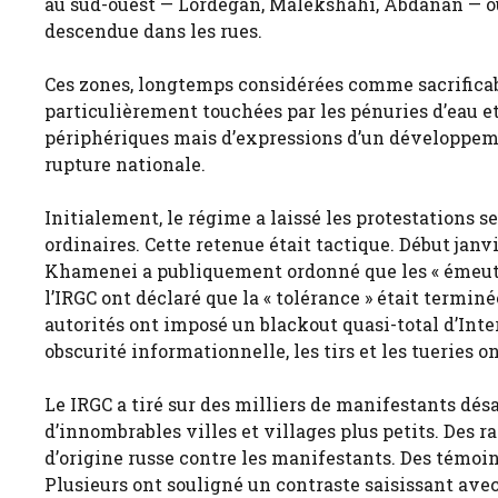
au sud-ouest — Lordegan, Malekshahi, Abdanan — où
descendue dans les rues.
Ces zones, longtemps considérées comme sacrificable
particulièrement touchées par les pénuries d’eau et
périphériques mais d’expressions d’un développeme
rupture nationale.
Initialement, le régime a laissé les protestations s
ordinaires. Cette retenue était tactique. Début janv
Khamenei a publiquement ordonné que les « émeutiers
l’IRGC ont déclaré que la « tolérance » était terminée 
autorités ont imposé un blackout quasi-total d’Int
obscurité informationnelle, les tirs et les tueries 
Le IRGC a tiré sur des milliers de manifestants d
d’innombrables villes et villages plus petits. Des ra
d’origine russe contre les manifestants. Des témoi
Plusieurs ont souligné un contraste saisissant av