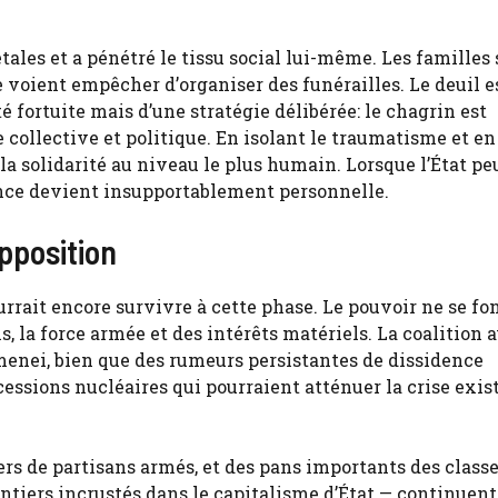
tales et a pénétré le tissu social lui-même. Les familles 
e voient empêcher d’organiser des funérailles. Le deuil es
 fortuite mais d’une stratégie délibérée: le chagrin est
ollective et politique. En isolant le traumatisme et en
 la solidarité au niveau le plus humain. Lorsque l’État pe
ance devient insupportablement personnelle.
opposition
urrait encore survivre à cette phase. Le pouvoir ne se fo
, la force armée et des intérêts matériels. La coalition 
nei, bien que des rumeurs persistantes de dissidence
essions nucléaires qui pourraient atténuer la crise exis
ers de partisans armés, et des pans importants des class
entiers incrustés dans le capitalisme d’État — continuent