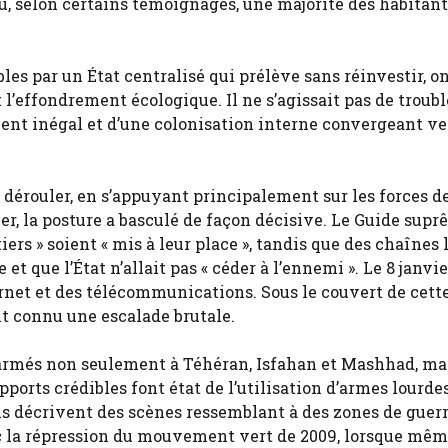
, selon certains témoignages, une majorité des habitant
s par un État centralisé qui prélève sans réinvestir, on
 l’effondrement écologique. Il ne s’agissait pas de troubl
nt inégal et d’une colonisation interne convergeant ve
e dérouler, en s’appuyant principalement sur les forces d
ier, la posture a basculé de façon décisive. Le Guide supr
 » soient « mis à leur place », tandis que des chaînes l
et que l’État n’allait pas « céder à l’ennemi ». Le 8 janvier
ernet et des télécommunications. Sous le couvert de cett
ont connu une escalade brutale.
ésarmés non seulement à Téhéran, Isfahan et Mashhad, ma
pports crédibles font état de l’utilisation d’armes lourde
ns décrivent des scènes ressemblant à des zones de guerr
ec la répression du mouvement vert de 2009, lorsque mêm