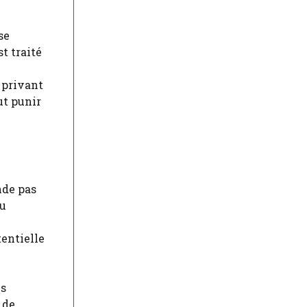
se
t traité
 privant
ut punir
nde pas
au
tentielle
es
 de