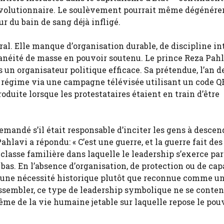
e révolutionnaire. Le soulèvement pourrait même dégénére
ur du bain de sang déjà infligé.
ral. Elle manque d’organisation durable, de discipline in
néité de masse en pouvoir soutenu. Le prince Reza Pahl
n organisateur politique efficace. Sa prétendue, l’an de
u régime via une campagne télévisée utilisant un code QR
roduite lorsque les protestataires étaient en train d’être
 demandé s’il était responsable d’inciter les gens à desce
hlavi a répondu: « C’est une guerre, et la guerre fait des
classe familière dans laquelle le leadership s’exerce par
e bas. En l’absence d’organisation, de protection ou de cap
e une nécessité historique plutôt que reconnue comme u
assembler, ce type de leadership symbolique ne se conten
ême de la vie humaine jetable sur laquelle repose le pou