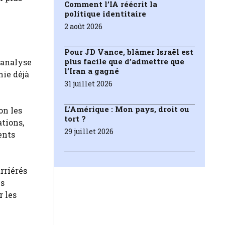
Comment l’IA réécrit la
politique identitaire
2 août 2026
Pour JD Vance, blâmer Israël est
plus facile que d’admettre que
 analyse
l’Iran a gagné
mie déjà
31 juillet 2026
L’Amérique : Mon pays, droit ou
on les
tort ?
tions,
29 juillet 2026
ents
rriérés
es
r les