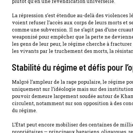
plutôt qu’en une revendication universelle.
La répression s’est étendue au-delà des violences lé
voient refuser l’accès aux corps de leurs morts et s
comme une subversion. Il ne s’agit pas d’une cruauté
weaponisé pour empêcher que la perte ne devienne c
les gens de leur peur, le régime cherche à fracturer
les vivants par le truchement des morts, la résist
Stabilité du régime et défis pour l’
Malgré l’ampleur de la rage populaire, le régime po
uniquement sur l’idéologie mais sur des institutions
pouvoir demeure largement soudée autour de Khame
circulent, notamment sur son opposition à des conc
du régime.
L’État peut encore mobiliser des centaines de milli
propriétaires — principaux bazariens, oligarques, r