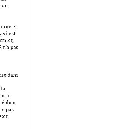
r en
terne et
avi est
rnier,
 n’a pas
ndre dans
 la
acité
n échec
te pas
voir