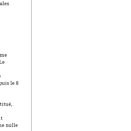
fales
rme
 Le
e
puis le 8
titué,
nt
me nulle