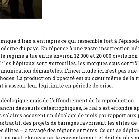
ique d’Iran a entrepris ce qui ressemble fort à l’épisode
 moderne du pays. En réponse à une vaste insurrection né
e régime a tué entre environ 12 000 et 20 000 civils non
: les hôpitaux sont verrouillés, les morgues sous contrôle
ommunication démantelés. L’incertitude ici n’est pas une
hodes. La production d’opacité est au cœur même de la 
 à asseoir leur légitimité en période de crise.
 idéologique mais de l’effondrement de la reproduction
ranchi des seuils catastrophiques, le rial s’est effondré a
es salaires accusent un décalage de mois par rapport aux 
tractif, des projets de barrages favorisant les élites de
 élites — a ravagé des régions entières. Ce qui se déploi
nt ne peut plus assurer le consentement et doit de plus e