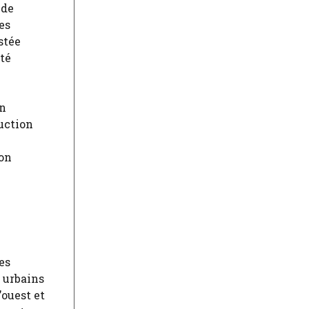
nde
es
stée
ité
on
duction
ion
es
s urbains
’ouest et