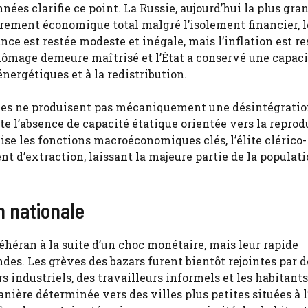
es clarifie ce point. La Russie, aujourd’hui la plus gra
ement économique total malgré l’isolement financier, l
sance est restée modeste et inégale, mais l’inflation est re
 chômage demeure maîtrisé et l’État a conservé une capac
nergétiques et à la redistribution.
ules ne produisent pas mécaniquement une désintégrati
te l’absence de capacité étatique orientée vers la repro
lise les fonctions macroéconomiques clés, l’élite clérico-
nt d’extraction, laissant la majeure partie de la populat
n nationale
héran à la suite d’un choc monétaire, mais leur rapide
des. Les grèves des bazars furent bientôt rejointes par d
rs industriels, des travailleurs informels et les habitant
ière déterminée vers des villes plus petites situées à l