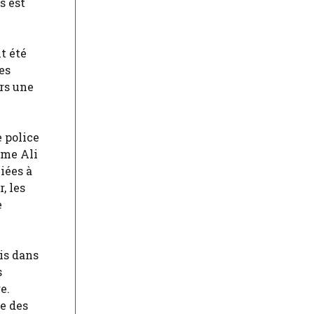
s est
t été
es
rs une
e police
ême Ali
iées à
, les
e
is dans
s
e.
e des