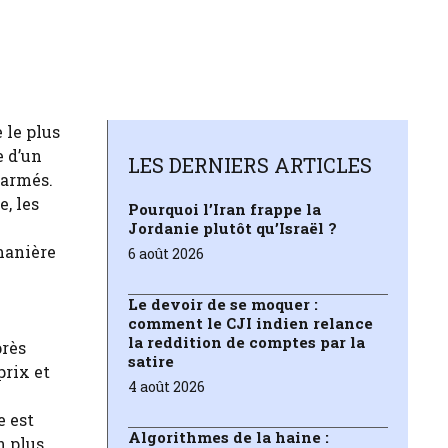
 le plus
e d’un
LES DERNIERS ARTICLES
 armés.
, les
Pourquoi l’Iran frappe la
Jordanie plutôt qu’Israël ?
manière
6 août 2026
Le devoir de se moquer :
comment le CJI indien relance
la reddition de comptes par la
près
satire
prix et
4 août 2026
e est
Algorithmes de la haine :
n plus