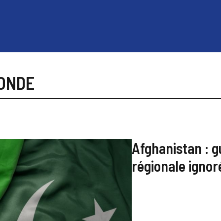
MONDE
Afghanistan : g
régionale igno